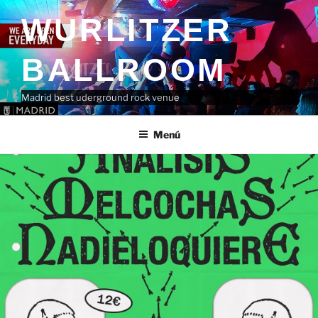
Saltar
contenido
WURLITZER
al
contenido
BALLROOM
Madrid best uderground rock venue
Menú